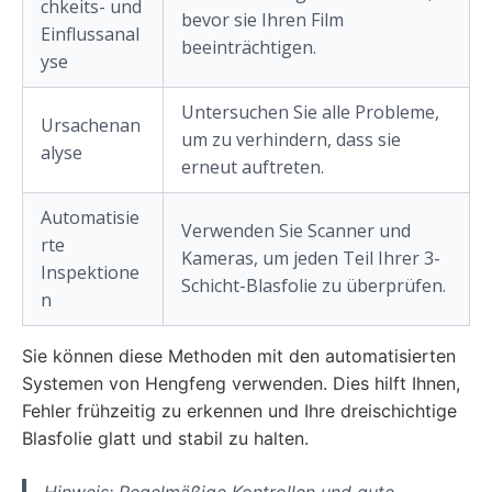
chkeits- und
bevor sie Ihren Film
Einflussanal
beeinträchtigen.
yse
Untersuchen Sie alle Probleme,
Ursachenan
um zu verhindern, dass sie
alyse
erneut auftreten.
Automatisie
Verwenden Sie Scanner und
rte
Kameras, um jeden Teil Ihrer 3-
Inspektione
Schicht-Blasfolie zu überprüfen.
n
Sie können diese Methoden mit den automatisierten
Systemen von Hengfeng verwenden. Dies hilft Ihnen,
Fehler frühzeitig zu erkennen und Ihre dreischichtige
Blasfolie glatt und stabil zu halten.
Hinweis: Regelmäßige Kontrollen und gute