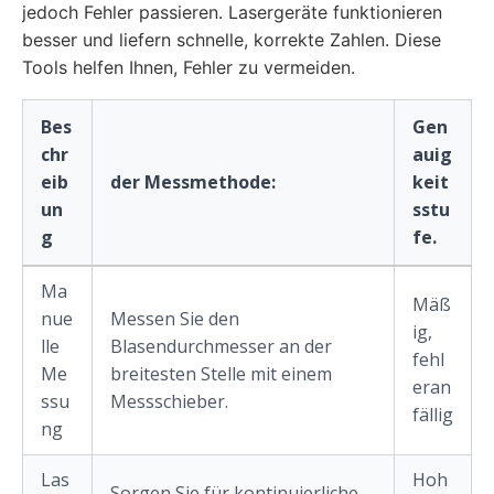
jedoch Fehler passieren. Lasergeräte funktionieren
besser und liefern schnelle, korrekte Zahlen. Diese
Tools helfen Ihnen, Fehler zu vermeiden.
Bes
Gen
chr
auig
eib
der Messmethode:
keit
un
sstu
g
fe.
Ma
Mäß
nue
Messen Sie den
ig,
lle
Blasendurchmesser an der
fehl
Me
breitesten Stelle mit einem
eran
ssu
Messschieber.
fällig
ng
Las
Hoh
Sorgen Sie für kontinuierliche