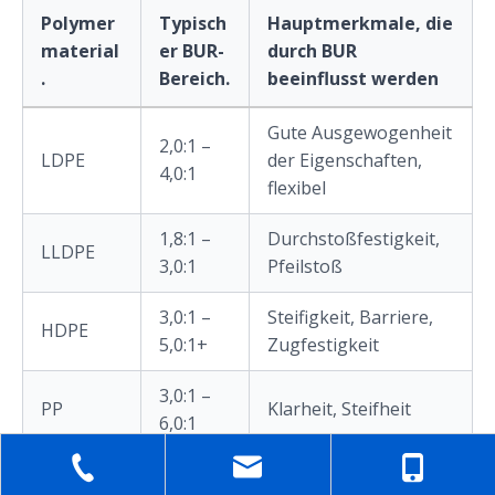
Polymer
Typisch
Hauptmerkmale, die
material
er BUR-
durch BUR
.
Bereich.
beeinflusst werden
Gute Ausgewogenheit
2,0:1 –
LDPE
der Eigenschaften,
4,0:1
flexibel
1,8:1 –
Durchstoßfestigkeit,
LLDPE
3,0:1
Pfeilstoß
3,0:1 –
Steifigkeit, Barriere,
HDPE
5,0:1+
Zugfestigkeit
3,0:1 –
PP
Klarheit, Steifheit
6,0:1
Biologisc
Sprödigkeit,