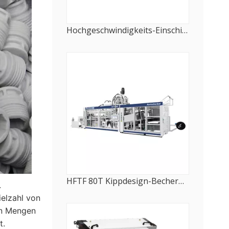
Hochgeschwindigkeits-Einschicht-Plattenextrusionsmaschine
HFTF 80T Kippdesign-Bechermaschine für Lebensmittelverpackungen
.
ielzahl von
en Mengen
t.