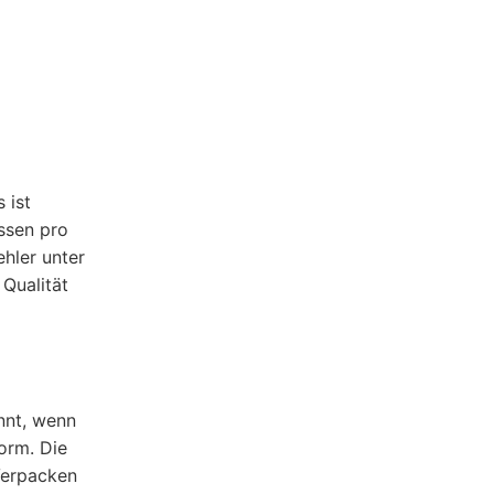
 ist
ssen pro
hler unter
Qualität
nnt, wenn
orm. Die
Verpacken