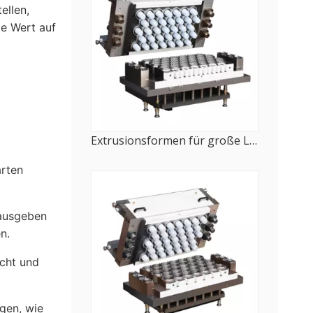
ellen,
ie Wert auf
Extrusionsformen für große Lebensmitteltabletts (101–300 mm)
arten
 ausgeben
n.
cht und
gen, wie